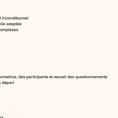
l inconditionnel
lle adaptée
 complexes
formatrice, des participants et recueil des questionnements
e départ
es