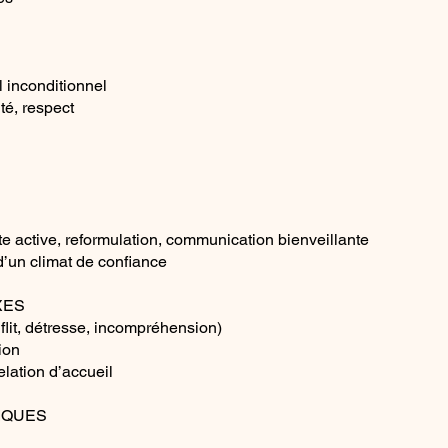
l inconditionnel
té, respect
 active, reformulation, communication bienveillante
 d’un climat de confiance
XES
nflit, détresse, incompréhension)
ion
elation d’accueil
IQUES