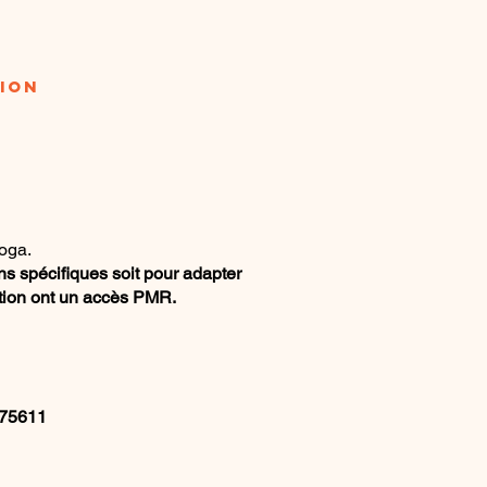
ION
uoga.
s spécifiques soit pour adapter
ation ont un accès PMR.
175611